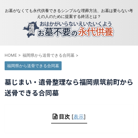
お墓がなくても永代供養できるシンプルな埋葬方法、お墓は要らない考
えの人のために提案する終活とは？
HOME
>
福岡県から送骨できる合同墓
>
福岡県から送骨できる合同墓
墓じまい・遺骨整理なら福岡県筑前町から
送骨できる合同墓
目次
[
表示
]