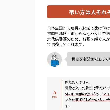
弔い方は人それ
日本全国から遺骨を郵送で受け付け
福岡県那珂川市からゆうパックで送
永代供養墓のため、お墓を継ぐ人が
て供養してくれます。
骨壺を宅配便で送って
問題ありません。
遺骨が入った骨壺は重たいで
体力に自信のない方
や、
マイ
また
仕事で忙しかったり、子
す。