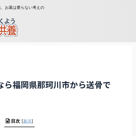
法、お墓は要らない考えの
なら福岡県那珂川市から送骨で
目次
[
表示
]