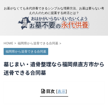
お墓がなくても永代供養できるシンプルな埋葬方法、お墓は要らない考
えの人のために提案する終活とは？
HOME
>
福岡県から送骨できる合同墓
>
福岡県から送骨できる合同墓
墓じまい・遺骨整理なら福岡県直方市から
送骨できる合同墓
目次
[
表示
]