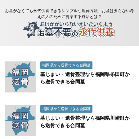
お墓がなくても永代供養できるシンプルな埋葬方法、お墓は要らない考
えの人のために提案する終活とは？
福岡県から送骨できる合同墓
墓じまい・遺骨整理なら福岡県糸田町か
ら送骨できる合同墓
福岡県から送骨できる合同墓
墓じまい・遺骨整理なら福岡県川崎町か
ら送骨できる合同墓